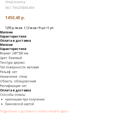
AlmaCeramica
SKU:
TWU2550MLN04
1450,40
р.
1295 р./м.кв. 1,12 м.кв.=9 шт.=1 уп.
Милони
Характеристики
Оплата и доставка
Милони
Характеристики
Формат: 249*500 мм.
Цвет: бежевый
Текстура: дерево
Тип поверхности: матовая
Рельеф: нет
Назначение: стена
Область: облицовочная
Ректификация: нет
Оплата и доставка
Способы оплаты:
наличными при получении
банковской картой
Подробнее о доставке и оплате читайте здесь