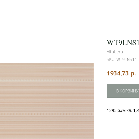
WT9LNS
AltaCera
SKU:
WT9LNS11
р.
1934,73
В КОРЗИНУ
1295 р./м.кв. 1,