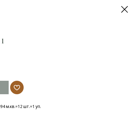
11
494 м.кв.=12 шт.=1 уп.