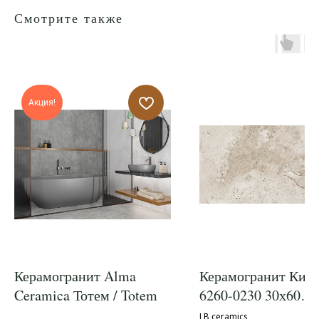
Смотрите также
Акция!
Керамогранит Alma
Керамогранит Кип
Ceramica Тотем / Totem
6260-0230 30х60
песочный
LB ceramics