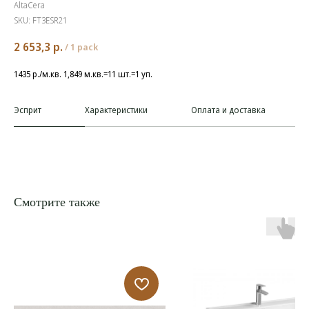
AltaCera
SKU:
FT3ESR21
2 653,3
р.
/
1 pack
1435 р./м.кв. 1,849 м.кв.=11 шт.=1 уп.
Эсприт
Характеристики
Оплата и доставка
Смотрите также