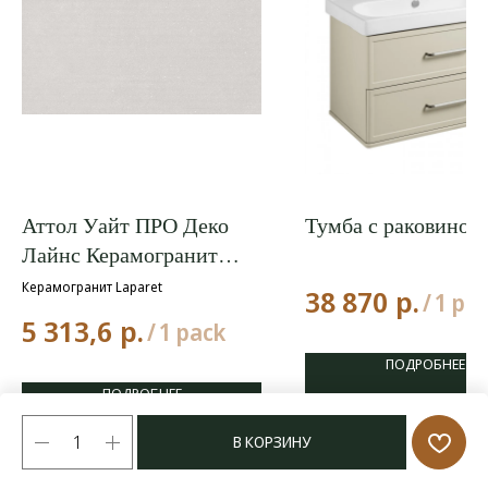
Аттол Уайт ПРО Деко
Тумба с раковиной
Лайнс Керамогранит
светло-серый матовый
Керамогранит Laparet
р.
38 870
/
1 pc
микроструктурный /a
р.
5 313,6
/
1 pack
Бархат КР 60x120
ПОДРОБНЕЕ
ПОДРОБНЕЕ
В КОРЗИНУ