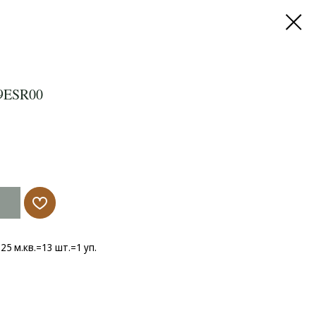
9ESR00
625 м.кв.=13 шт.=1 уп.