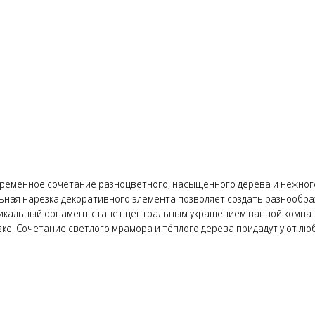
временное сочетание разноцветного, насыщенного дерева и нежного
ьная нарезка декоративного элемента позволяет создать разнообра
Уникальный орнамент станет центральным украшением ванной комна
ке. Сочетание светлого мрамора и тёплого дерева придадут уют л