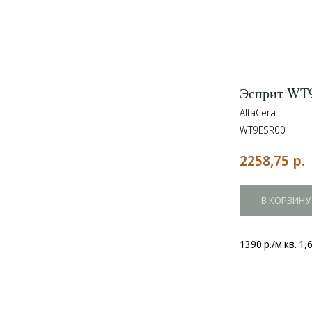
Эсприт WT
AltaCera
WT9ESR00
р.
2258,75
В КОРЗИНУ
1390 р./м.кв. 1,