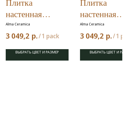
Плитка
Плитка
настенная
настенная
Азимут / Azimut
Прокси / Pro
Alma Ceramica
Alma Ceramica
р.
р.
3 049,2
3 049,2
300*600
300*600
/
1 pack
/
1 pa
ВЫБРАТЬ ЦВЕТ И РАЗМЕР
ВЫБРАТЬ ЦВЕТ И РАЗ