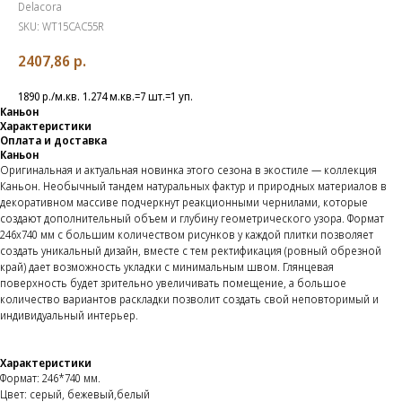
Delacora
SKU:
WT15CAC55R
2407,86
р.
1890 р./м.кв. 1.274 м.кв.=7 шт.=1 уп.
Каньон
Характеристики
Оплата и доставка
Каньон
Оригинальная и актуальная новинка этого сезона в экостиле — коллекция
Каньон. Необычный тандем натуральных фактур и природных материалов в
декоративном массиве подчеркнут реакционными чернилами, которые
создают дополнительный объем и глубину геометрического узора. Формат
246x740 мм с большим количеством рисунков у каждой плитки позволяет
создать уникальный дизайн, вместе с тем ректификация (ровный обрезной
край) дает возможность укладки с минимальным швом. Глянцевая
поверхность будет зрительно увеличивать помещение, а большое
количество вариантов раскладки позволит создать свой неповторимый и
индивидуальный интерьер.
Характеристики
Формат: 246*740 мм.
Цвет: серый, бежевый,белый