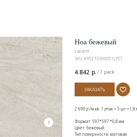
Ноа бежевый
Laparet
SKU:
K952733R0001LPET
р.
4 842
/
1 pack
ЗАКАЗАТЬ
2 690 р./м.кв. 1 упак = 5 шт =1,8
Формат: 597*597 *0,8 мм.
Цвет: бежевый
Тип поверхности: матовая