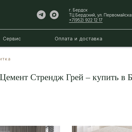
г. Бердск
ТЦ Бердский, ул. ​Первомайская
+7(952) 922 12 17
Сервис
Оплата и доставка
итка
Цемент Стрендж Грей – купить в Б