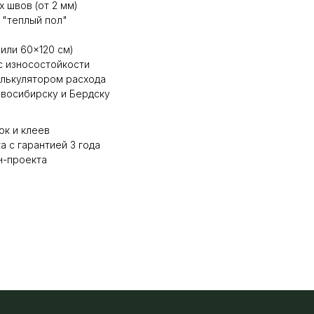
 швов (от 2 мм)
 "теплый пол"
или 60×120 см)
с износостойкости
алькулятором расхода
восибирску и Бердску
ок и клеев
 с гарантией 3 года
н-проекта