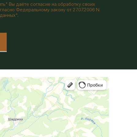
ть" Вы даёте согласие на обработку своих
гласно Федеральному закону от 27.07.2006 N
данных".