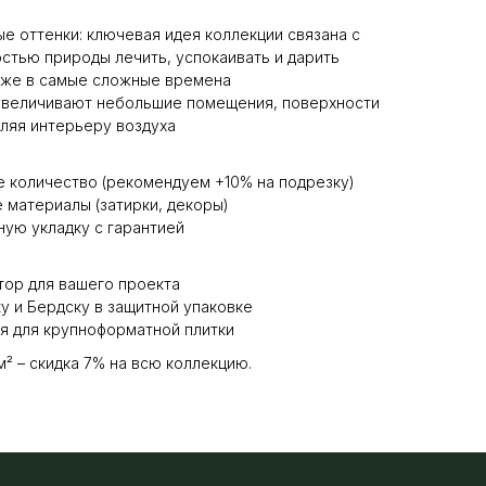
е оттенки: ключевая идея коллекции связана с
тью природы лечить, успокаивать и дарить
аже в самые сложные времена
увеличивают небольшие помещения, поверхности
ляя интерьеру воздуха
 количество (рекомендуем +10% на подрезку)
материалы (затирки, декоры)
ую укладку с гарантией
тор для вашего проекта
у и Бердску в защитной упаковке
я для крупноформатной плитки
м² – скидка 7% на всю коллекцию.