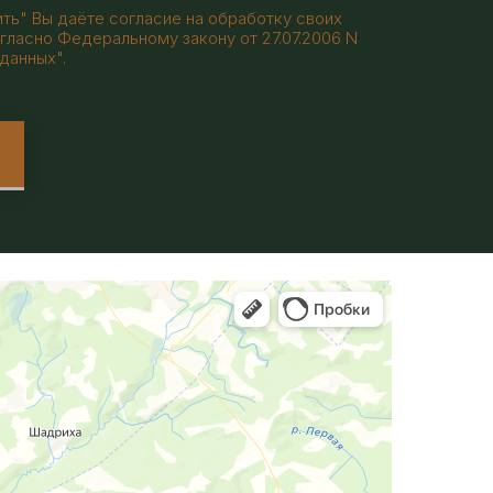
ть" Вы даёте согласие на обработку своих
гласно Федеральному закону от 27.07.2006 N
данных".