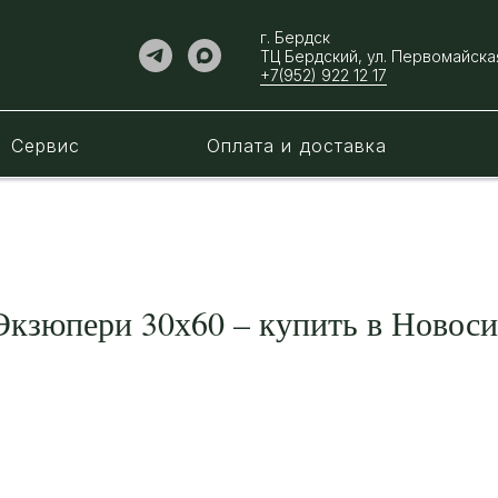
г. Бердск
ТЦ Бердский, ул. ​Первомайская
+7(952) 922 12 17
Сервис
Оплата и доставка
Экзюпери 30х60 – купить в Новосиб