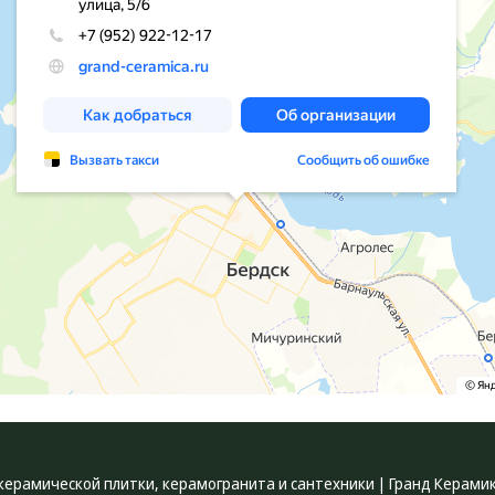
керамической плитки, керамогранита и сантехники | Гранд Керами