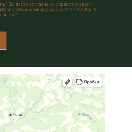
ть" Вы даёте согласие на обработку своих
гласно Федеральному закону от 27.07.2006 N
данных".