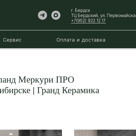
г. Бердск
ТЦ Бердский, ул. ​Первомайская
+7(952) 922 12 17
Сервис
Оплата и доставка
рланд Меркури ПРО
ибирске | Гранд Керамика