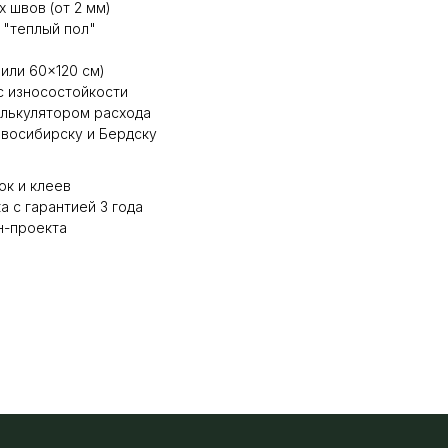
 швов (от 2 мм)
 "теплый пол"
или 60×120 см)
с износостойкости
алькулятором расхода
восибирску и Бердску
ок и клеев
 с гарантией 3 года
н-проекта