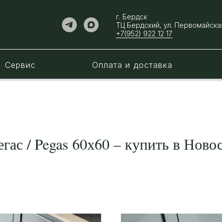
г. Бердск
ТЦ Бердский, ул. ​Первомайская
+7(952) 922 12 17
Сервис
Оплата и доставка
ас / Pegas 60х60 – купить в Новос