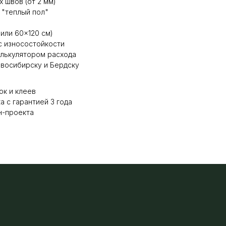
 швов (от 2 мм)
 "теплый пол"
или 60×120 см)
с износостойкости
алькулятором расхода
восибирску и Бердску
ок и клеев
 с гарантией 3 года
н-проекта