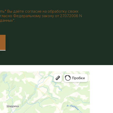
ть" Вы даёте согласие на обработку своих
гласно Федеральному закону от 27.07.2006 N
данных".