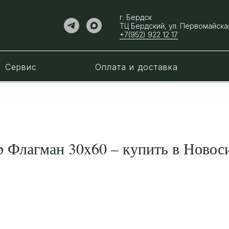
г. Бердск
ТЦ Бердский, ул. ​Первомайская
+7(952) 922 12 17
Сервис
Оплата и доставка
p Флагман 30x60 – купить в Новоси