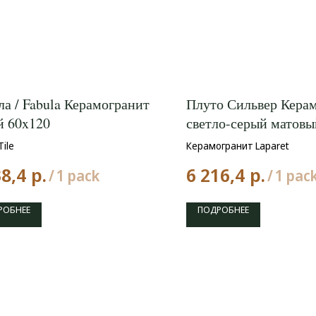
ла / Fabula Керамогранит
Плуто Сильвер Кера
й 60x120
светло-серый матовы
59,50x119,10
Tile
Керамогранит Laparet
р.
р.
38,4
6 216,4
/
1 pack
/
1 pac
РОБНЕЕ
ПОДРОБНЕЕ