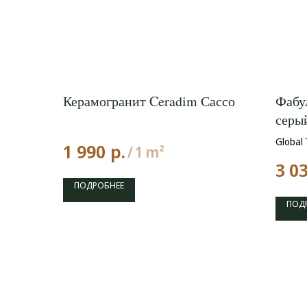
Керамогранит Ceradim Сассо
Фабу
серы
Global 
р.
1 990
/
1 m²
3 0
ПОДРОБНЕЕ
ПОД