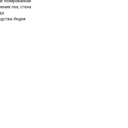
и: полированная
ения: пол, стена
да
дства: Индия