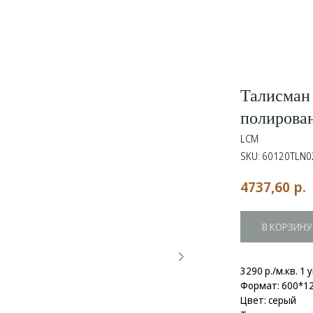
Талисман
полирова
LCM
SKU:
60120TLN0
р.
4737,60
В КОРЗИНУ
3290 р./м.кв. 1 
Формат: 600*12
Цвет: серый