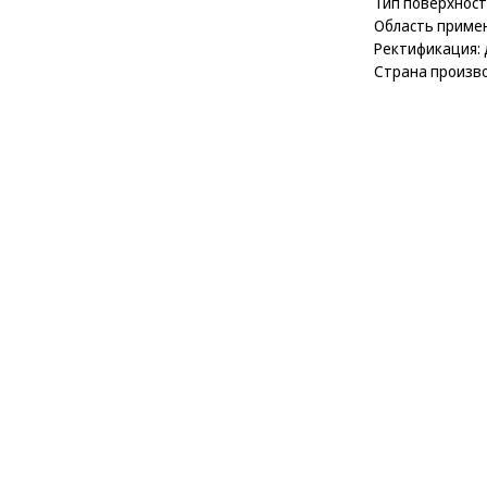
Тип поверхност
Область примен
Ректификация: 
Страна произво