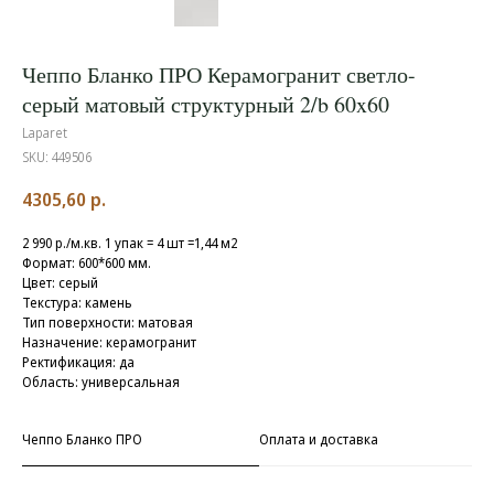
Чеппо Бланко ПРО Керамогранит светло-
серый матовый структурный 2/b 60x60
Laparet
SKU:
449506
4305,60
р.
2 990 р./м.кв. 1 упак = 4 шт =1,44 м2
Формат: 600*600 мм.
Цвет: серый
Текстура: камень
Тип поверхности: матовая
Назначение: керамогранит
Ректификация: да
Область: универсальная
Чеппо Бланко ПРО
Оплата и доставка