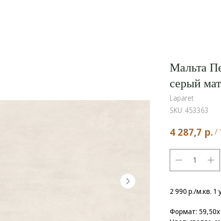
Мальта П
серый мат
Laparet
SKU:
453363
р.
4 287,7
/
2 990 р./м.кв. 1
Формат: 59,50x