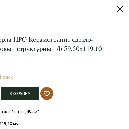
ерла ПРО Керамогранит светло-
овый структурный /b 59,50x119,10
1 pack
В КОРЗИНУ
 упак = 2 шт =1,434 м2
119,10 мм.