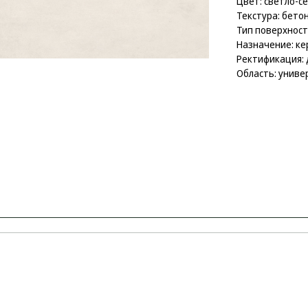
Цвет: светло-с
Текстура: бето
Тип поверхност
Назначение: к
Ректификация: 
Область: униве