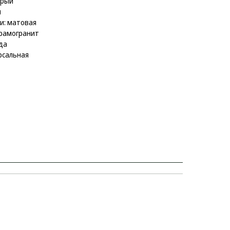
ерый
н
и: матовая
ерамогранит
да
рсальная