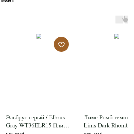
Tessera
Эльбрус серый / Elbrus
Лимс Ромб темный
Gray WT36ELR15 Плитка
Lims Dark Rhomb
настенная 300*600
DW36LMM25 Деко