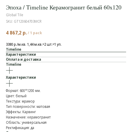
Эпоха / Timeline Керамогранит белый 60x120
Global Tile
SKU:
GT120604703MCR
4 867,2
р.
/
1 pack
3380 р./м.кв. 1,44 м.кв.=2 шт.=1 уп.
Timeline
Характеристики
Оплата и доставка
Timeline
Характеристики
Формат: 600*1200 мм.
Цвет: белый
Текстура: мрамор
Тип поверхности: матовая
Эффекты: Карвинг
Назначение: керамогранит
Область: универсальная
Ректификация: да