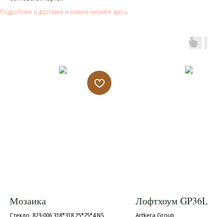
Подробнее о доставке и оплате читайте здесь
Мозаика
Лофтхоум GP36LO
Стекло, 823-006 318*318 25*25*4 NS
Artkera Group