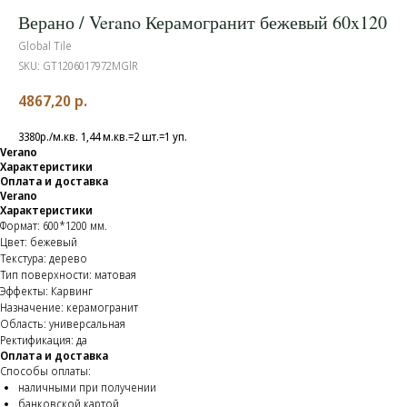
Верано / Verano Керамогранит бежевый 60x120
Global Tile
SKU:
GT1206017972MGlR
4867,20
р.
3380р./м.кв. 1,44 м.кв.=2 шт.=1 уп.
Verano
Характеристики
Оплата и доставка
Verano
Характеристики
Формат: 600*1200 мм.
Цвет: бежевый
Текстура: дерево
Тип поверхности: матовая
Эффекты: Карвинг
Назначение: керамогранит
Область: универсальная
Ректификация: да
Оплата и доставка
Способы оплаты:
наличными при получении
банковской картой