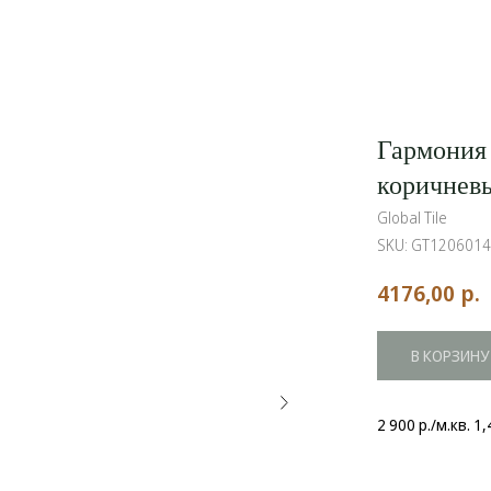
Гармония
коричнев
Global Tile
SKU:
GT120601
р.
4176,00
В КОРЗИНУ
2 900 р./м.кв. 1