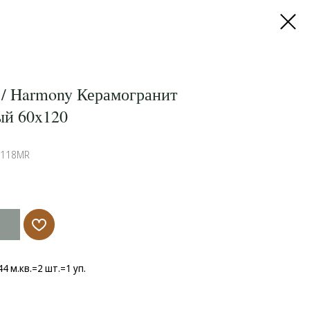
 / Harmony Керамогранит
ый 60x120
4118MR
,44 м.кв.=2 шт.=1 уп.