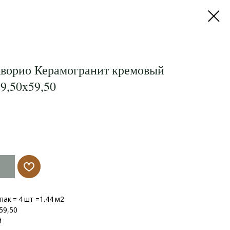
Аворио Керамогранит кремовый
9,50x59,50
упак = 4 шт =1.44 м2
59,50
й