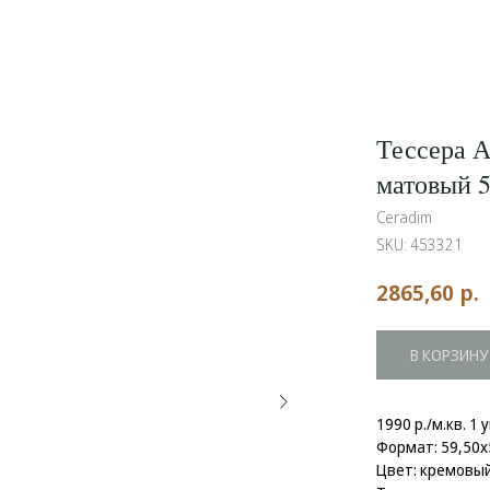
Тессера 
матовый 5
Ceradim
SKU:
453321
р.
2865,60
В КОРЗИНУ
1990 р./м.кв. 1 
Формат: 59,50x
Цвет: кремовы