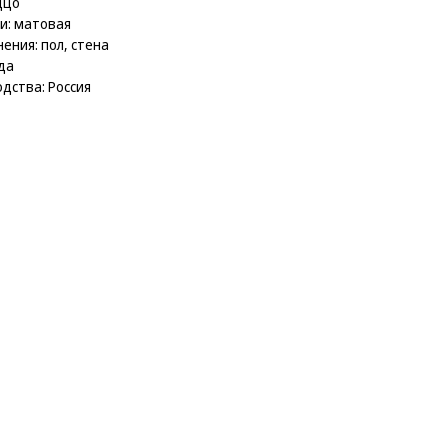
ццо
и: матовая
ения: пол, стена
да
дства: Россия