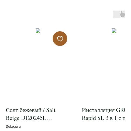
Солт бежевый / Salt
Инсталляция GRO
Beige D120245L
Rapid SL 3 в 1 с п
Керамогранит
смыва Skate
Delacora