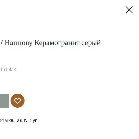
 / Harmony Керамогранит серый
41615MR
,44 м.кв.=2 шт.=1 уп.