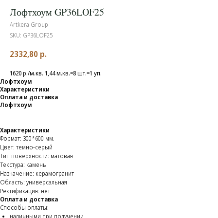
Лофтхоум GP36LOF25
Artkera Group
SKU:
GP36LOF25
2332,80
р.
1620 р./м.кв. 1,44 м.кв.=8 шт.=1 уп.
Лофтхоум
Характеристики
Оплата и доставка
Лофтхоум
Характеристики
Формат: 300*600 мм.
Цвет: темно-серый
Тип поверхности: матовая
Текстура: камень
Назначение: керамогранит
Область: универсальная
Ректификация: нет
Оплата и доставка
Способы оплаты:
наличными при получении