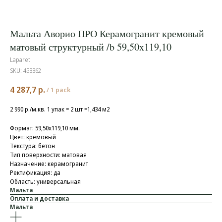
Мальта Аворио ПРО Керамогранит кремовый
матовый структурный /b 59,50x119,10
Laparet
SKU:
453362
4 287,7
р.
/
1 pack
2 990 р./м.кв. 1 упак = 2 шт =1,434 м2
Формат: 59,50x119,10 мм.
Цвет: кремовый
Текстура: бетон
Тип поверхности: матовая
Назначение: керамогранит
Ректификация: да
Область: универсальная
Мальта
Оплата и доставка
Мальта