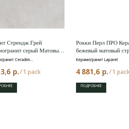
нт Стрендж Грей
Рокки Перл ПРО Кер
могранит серый Матовый
бежевый матовый ст
0
/a КР 60x120
гранит Ceradim
Керамогранит Laparet
р.
р.
53,6
4 881,6
/
1 pack
/
1 pac
РОБНЕЕ
ПОДРОБНЕЕ