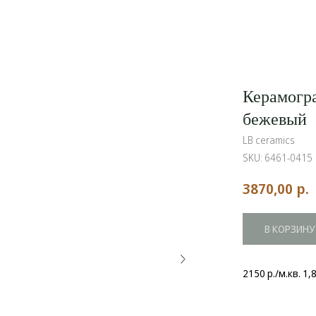
Керамогра
бежевый
LB ceramics
SKU:
6461-0415
р.
3870,00
В КОРЗИНУ
2150 р./м.кв. 1,