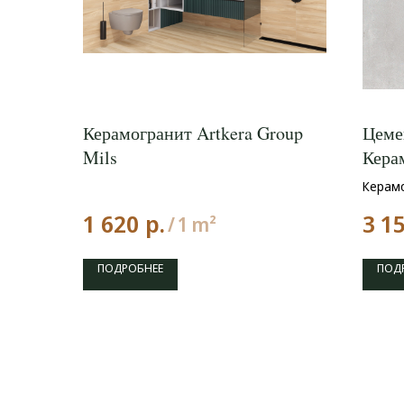
Керамогранит Artkera Group
Цеме
Mils
Кера
60x6
Керамо
р.
1 620
3 1
/
1 m²
ПОДРОБНЕЕ
ПОД