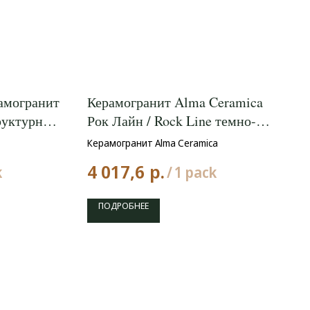
амогранит
Керамогранит Alma Ceramica
руктурный
Рок Лайн / Rock Line темно-
серый 600x1200
Керамогранит Alma Ceramica
р.
4 017,6
k
/
1 pack
ПОДРОБНЕЕ