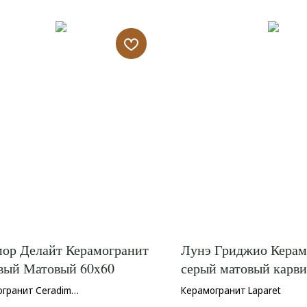
ор Делайт Керамогранит
Лунэ Гриджио Керам
вый Матовый 60x60
серый матовый карви
59,50x119,10
гранит Ceradim
Керамогранит Laparet