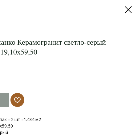
анко Керамогранит светло-серый
19,10x59,50
упак = 2 шт =1.434 м2
x59,50
ерый