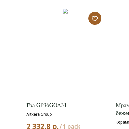
Гоа GP36GOA31
Мрам
беже
Artkera Group
Керамо
р.
2 332,8
/
1 pack