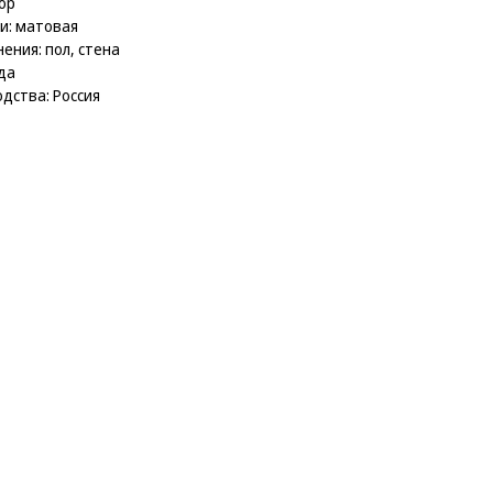
ор
и: матовая
ения: пол, стена
да
дства: Россия