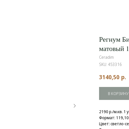
Регнум Би
матовый 1
Ceradim
SKU:
453316
р.
3140,50
В КОРЗИНУ
2190 р./м.кв. 1 
Формат: 119,10
Цвет: светло-с